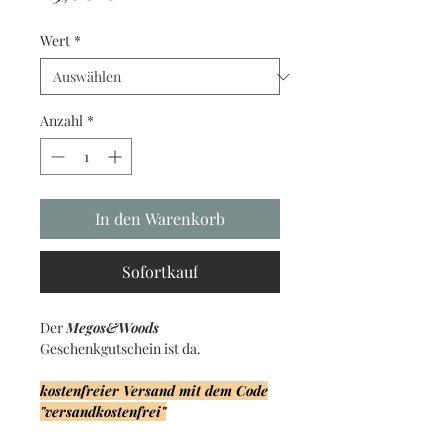
Wert
*
Anzahl
*
In den Warenkorb
Sofortkauf
Der
Megos&Woods
Geschenkgutschein ist da.
kostenfreier Versand mit dem Code
"versandkostenfrei"